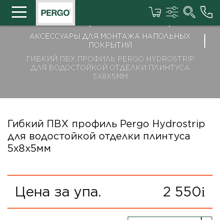
ГЛАВНАЯ
КАТАЛОГ ТОВАРОВ
АКСЕССУАРЫ ДЛЯ МОНТАЖА НАПОЛЬНЫХ
ПОКРЫТИЙ
ГИБКИЙ ПВХ ПРОФИЛЬ PERGO HYDROSTRIP
ДЛЯ ВОДОСТОЙКОЙ ОТДЕЛКИ ПЛИНТУСА
5Х8Х5ММ
Гибкий ПВХ профиль Pergo Hydrostrip
для водостойкой отделки плинтуса
5х8х5мм
Цена за упа.
2 550
i