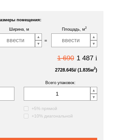
азмеры помещения:
2
Ширина, м
Площадь, м
1 690
1 487
i
2
2728.645
/ (
1.835
м
)
i
Всего упаковок:
+5% прямой
+10% диагональной