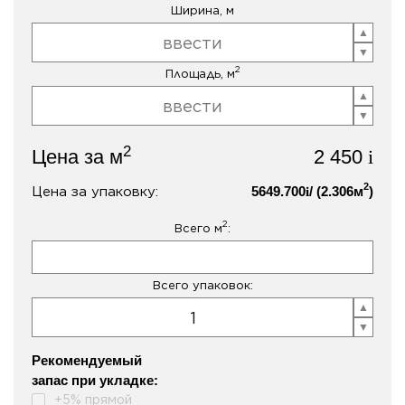
Ширина, м
2
Площадь, м
2
Цена за м
2 450
i
2
Цена за упаковку:
5649.700
/ (
2.306
м
)
i
2
Всего м
:
Всего упаковок:
Рекомендуемый
запас при укладке:
+5% прямой