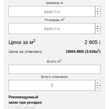
Ширина, м
2
Площадь, м
2
Цена за м
2 905
i
2
Цена за упаковку:
10504.480
/ (
3.616
м
)
i
2
Всего м
:
Всего упаковок:
Рекомендуемый
запас при укладке:
+5% прямой