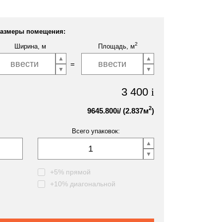
азмеры помещения:
2
Ширина, м
Площадь, м
3 400
i
2
9645.800
/ (
2.837
м
)
i
Всего упаковок:
+5% прямой
+10% диагональной