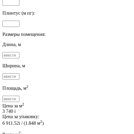
Плинтус (м пг):
Размеры помещения:
Длина, м
Ширина, м
2
Площадь, м
2
Цена за м
3 740
i
Цена за упаковку:
2
6 911.52
i
/ (
1.848
м
)
2