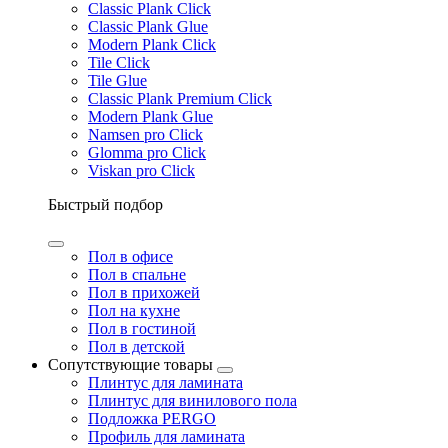
Classic Plank Click
Classic Plank Glue
Modern Plank Click
Tile Click
Tile Glue
Classic Plank Premium Click
Modern Plank Glue
Namsen pro Click
Glomma pro Click
Viskan pro Click
Быстрый подбор
Пол в офисе
Пол в спальне
Пол в прихожей
Пол на кухне
Пол в гостиной
Пол в детской
Сопутствующие товары
Плинтус для ламината
Плинтус для винилового пола
Подложка PERGO
Профиль для ламината