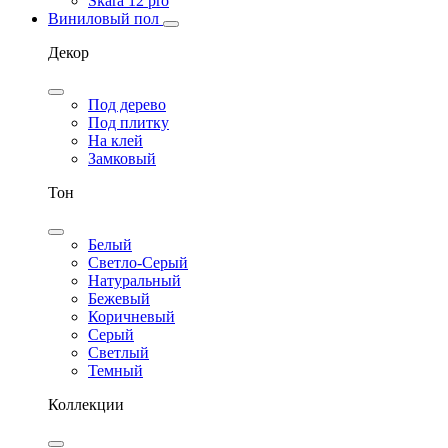
Skara 12 pro
Виниловый пол
Декор
Под дерево
Под плитку
На клей
Замковый
Тон
Белый
Светло-Серый
Натуральный
Бежевый
Коричневый
Серый
Светлый
Темный
Коллекции